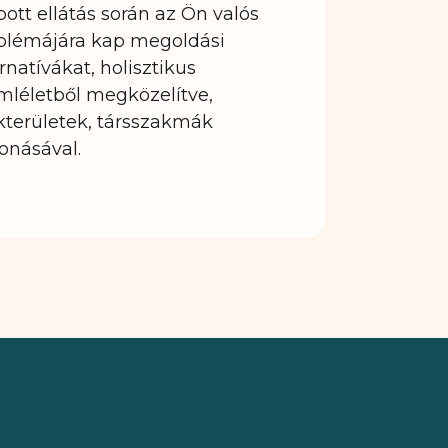
bott ellátás során az Ön valós
blémájára kap megoldási
rnatívákat, holisztikus
mléletből megközelítve,
kterületek, társszakmák
onásával.