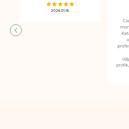
2026.01.16.
Cs
mond
Kat
o
profe
ügy
profik