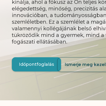
kínálja, ahol a fókusz az Ön teljes k
elégedettség, minőség, precizitás al
innovációban, a tudományosságban, 
szemléletben. Ez a szemlélet a magá
valamennyi kollégájának belső elhiv
tükröződik mind a gyermek, mind a 
fogászati ellátásában.
Időpontfoglalás
Ismerje meg kezel