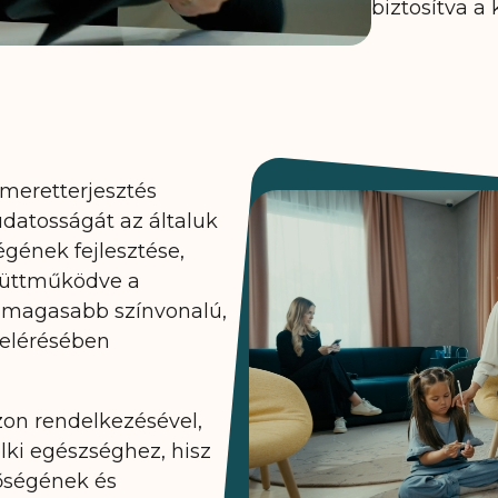
biztosítva a 
smeretterjesztés
datosságát az általuk
gének fejlesztése,
yüttműködve a
egmagasabb színvonalú,
 elérésében
zon rendelkezésével,
elki egészséghez, hisz
őségének és