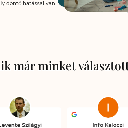
ly döntő hatással van
ik már minket választot
Levente Szilágyi
Info Kaloczi