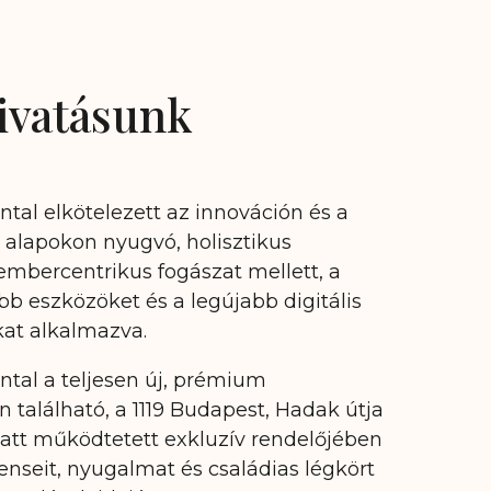
hivatásunk
tal elkötelezett az innováción és a
alapokon nyugvó, holisztikus
embercentrikus fogászat mellett, a
 eszközöket és a legújabb digitális
kat alkalmazva.
tal a teljesen új, prémium
 található, a 1119 Budapest, Hadak útja
 alatt működtetett exkluzív rendelőjében
enseit, nyugalmat és családias légkört