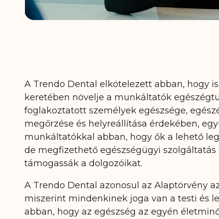
A Trendo Dental elkötelezett abban, hogy i
keretében növelje a munkáltatók egészégtu
foglakoztatott személyek egészsége, egészé
megőrzése és helyreállítása érdekében, eg
munkáltatókkal abban, hogy ők a lehető l
de megfizethető egészségügyi szolgáltatás
támogassák a dolgozóikat.
A Trendo Dental azonosul az Alaptörvény a
miszerint mindenkinek joga van a testi és l
abban, hogy az egészség az egyén életmin