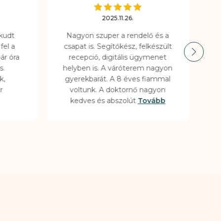
2025.11.26.
Akudt
Nagyon szuper a rendelő és a
fel a
csapat is. Segítőkész, felkészült
ár óra
recepció, digitális ügymenet
s.
helyben is. A váróterem nagyon
k,
gyerekbarát. A 8 éves fiammal
r
voltunk. A doktornő nagyon
kedves és abszolút
Tovább