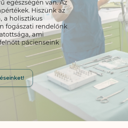
örű egészségén van. Az
apértékek. Hiszünk az
a holisztikus
n fogászati rendelőnk
atottsága, ami
felnőtt pácienseink
éseinket!