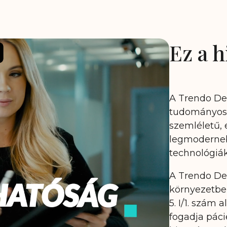
Ez a 
A Trendo Den
tudományos 
szemléletű, 
legmodernebb
technológiá
A Trendo Den
környezetben
5. I/1. szám
fogadja páci