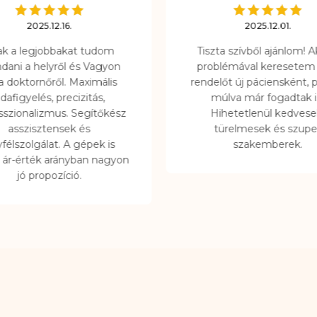
2025.12.16.
2025.12.01.
ak a legjobbakat tudom
Tiszta szívből ajánlom! 
ani a helyről és Vagyon
problémával keresetem 
a doktornőről. Maximális
rendelőt új páciensként, p
dafigyelés, precizitás,
múlva már fogadtak i
sszionalizmus. Segítőkész
Hihetetlenül kedvese
asszisztensek és
türelmesek és szupe
félszolgálat. A gépek is
szakemberek.
, ár-érték arányban nagyon
jó propozíció.