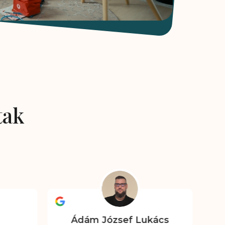
tak
Ádám József Lukács