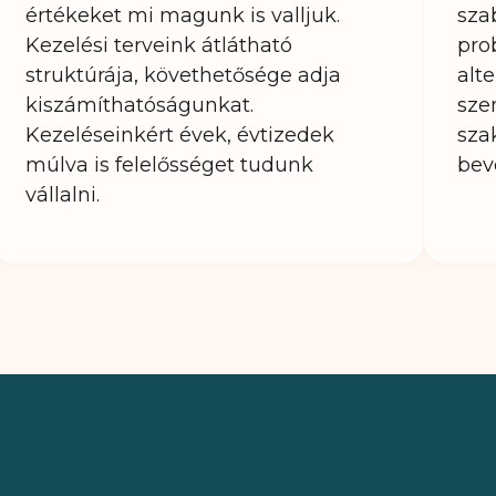
értékeket mi magunk is valljuk.
sza
Kezelési terveink átlátható
pro
struktúrája, követhetősége adja
alte
kiszámíthatóságunkat.
sze
Kezeléseinkért évek, évtizedek
sza
múlva is felelősséget tudunk
bev
vállalni.