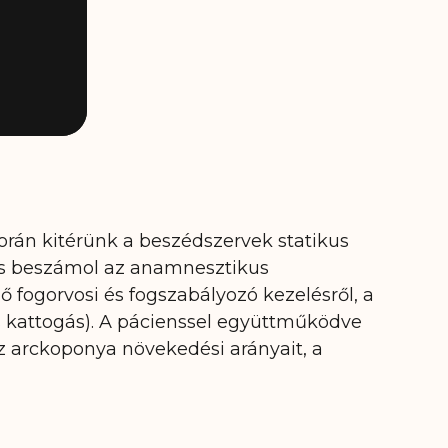
 során kitérünk a beszédszervek statikus
ens beszámol az anamnesztikus
ő fogorvosi és fogszabályozó kezelésről, a
s kattogás). A pácienssel együttműködve
az arckoponya növekedési arányait, a