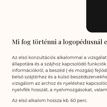
Mi fog történni a logopédusnál 
Az első konzultációs alkalommal a vizsgálat é
állapotára és a szájhoz kapcsolódó funkci
információkról, a beszéd (-és mozgás) fejlőd
belső szájtérhez és a külső beszédszervekh
vizsgálom az archoz és nyeléshez kapcsolódó
nyelvfék hosszát, a nyelvmozgásokat, valam
Az első alkalom hossza kb. 60 perc.