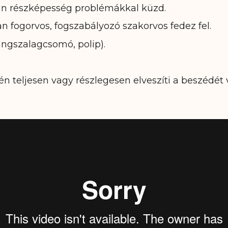
ban részképesség problémákkal küzd.
n fogorvos, fogszabályozó szakorvos fedez fel.
angszalagcsomó, polip).
n teljesen vagy részlegesen elveszíti a beszédét