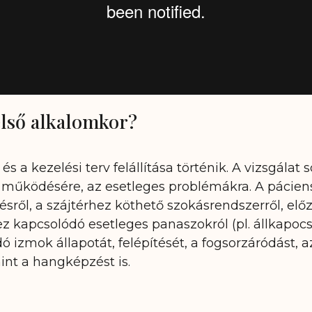
első alkalomkor?
s a kezelési terv felállítása történik. A vizsgálat
ók működésére, az esetleges problémákra. A páci
ésről, a szájtérhez köthető szokásrendszerről, előz
ez kapcsolódó esetleges panaszokról (pl. állkapoc
 izmok állapotát, felépítését, a fogsorzáródást, 
int a hangképzést is.