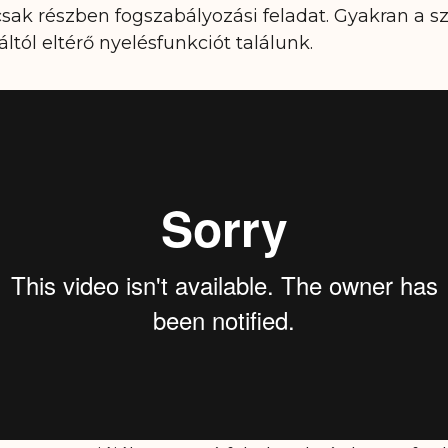
 csak részben fogszabályozási feladat. Gyakran a s
tól eltérő nyelésfunkciót találunk.