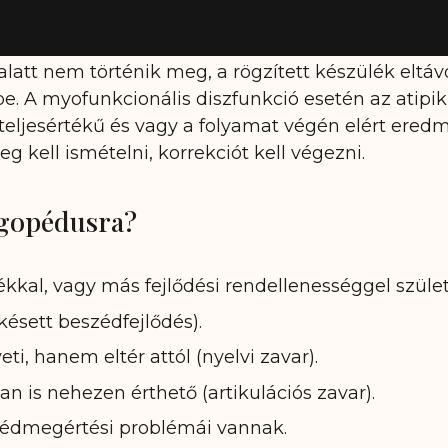
latt nem történik meg, a rögzített készülék eltávo
be. A myofunkcionális diszfunkció esetén az atipi
ljesértékű és vagy a folyamat végén elért eredm
 kell ismételni, korrekciót kell végezni.
ogopédusra?
kal, vagy más fejlődési rendellenességgel szület
sett beszédfejlődés).
ti, hanem eltér attól (nyelvi zavar).
 is nehezen érthető (artikulációs zavar).
zédmegértési problémái vannak.