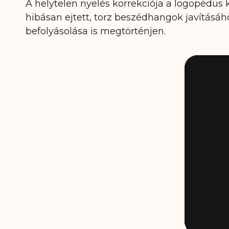
A helytelen nyelés korrekciója a logopédus 
hibásan ejtett, torz beszédhangok javításáh
befolyásolása is megtörténjen.