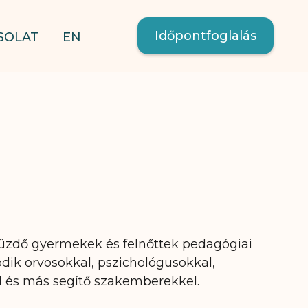
Időpontfoglalás
SOLAT
EN
 küzdő gyermekek és felnőttek pedagógiai
ik orvosokkal, pszichológusokkal,
 és más segítő szakemberekkel.