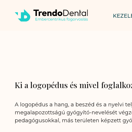
KEZEL
Ki a logopédus és mivel foglalko
A logopédus a hang, a beszéd és a nyelvi t
megalapozottságú gyógyító-nevelését végz
pedagógusokkal, más területen képzett gy