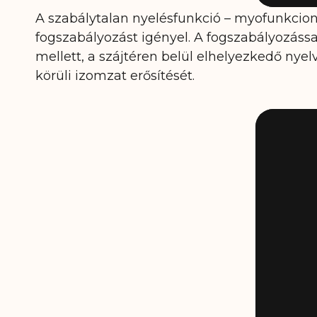
A szabálytalan nyelésfunkció – myofunkcio
fogszabályozást igényel. A fogszabályozássa
mellett, a szájtéren belül elhelyezkedő nyel
körüli izomzat erősítését.