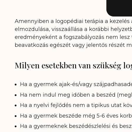
Amennyiben a logopédiai terápia a kezelés a
elmozdulása, visszaállása a korábbi helyzet
eredményeként a fogszabályozás nem lesz te
beavatkozás egészét vagy jelentős részét meg
Milyen esetekben van szükség l
Ha a gyermek ajak-és/vagy szájpadhasadék
Ha nem indul meg időben a beszéd (megké
Ha a nyelvi fejlődés nem a tipikus utat köve
Ha a gyermek beszéde még 5-6 éves korban
Ha a gyermeknek beszédészlelési és bes