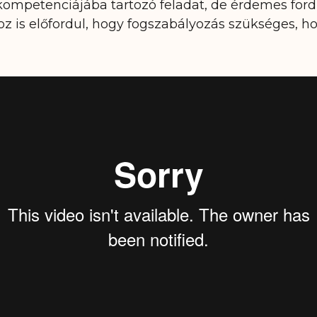
kompetenciájába tartozó feladat, de érdemes fordí
oz is előfordul, hogy fogszabályozás szükséges, 