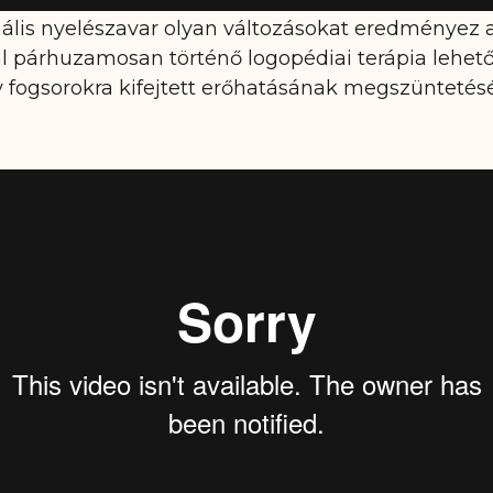
nális nyelészavar olyan változásokat eredményez
l párhuzamosan történő logopédiai terápia lehető
v fogsorokra kifejtett erőhatásának megszüntetését