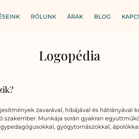
ÉSEINK
RÓLUNK
ÁRAK
BLOG
KAPC
Logopédia
zik?
eljesítmények zavarával, hibájával és hátrányával
ő szakember. Munkája során gyakran együttműköd
ógypedagógusokkal, gyógytornászokkal, ápolókkal