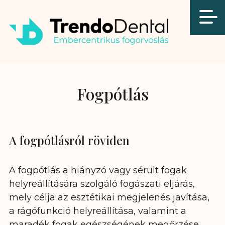
Fogpótlás
A fogpótlásról röviden
A fogpótlás a hiányzó vagy sérült fogak
helyreállítására szolgáló fogászati eljárás,
mely célja az esztétikai megjelenés javítása,
a rágófunkció helyreállítása, valamint a
maradék fogak egészségének megőrzése.