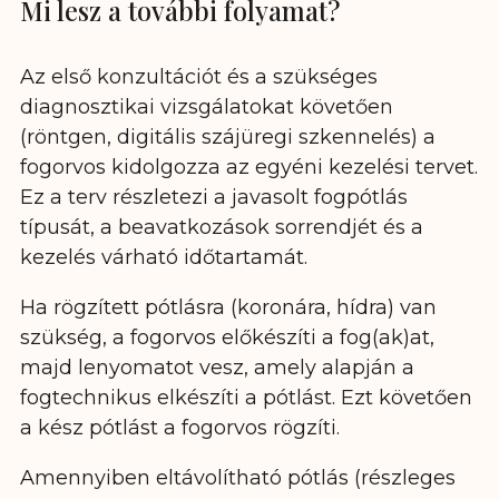
Mi lesz a további folyamat?
Az első konzultációt és a szükséges
diagnosztikai vizsgálatokat követően
(röntgen, digitális szájüregi szkennelés) a
fogorvos kidolgozza az egyéni kezelési tervet.
Ez a terv részletezi a javasolt fogpótlás
típusát, a beavatkozások sorrendjét és a
kezelés várható időtartamát.
Ha rögzített pótlásra (koronára, hídra) van
szükség, a fogorvos előkészíti a fog(ak)at,
majd lenyomatot vesz, amely alapján a
fogtechnikus elkészíti a pótlást. Ezt követően
a kész pótlást a fogorvos rögzíti.
Amennyiben eltávolítható pótlás (részleges