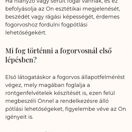
Ha hiányzó vagy sérült fogai vannak, és ez
befolyásolja az Ön esztétikai megjelenését,
beszédét vagy rágási képességét, érdemes
fogorvoshoz fordulni fogpótlási
lehetőségekért.
Mi fog történni a fogorvosnál első
lépésben?
Első látogatáskor a fogorvos állapotfelmérést
végez, mely magában foglalja a
röntgenfelvételek készítését is, ezen felül
megbeszéli Önnel a rendelkezésre álló
pótlási lehetőségeket, figyelembe véve az Ön
igényeit is.