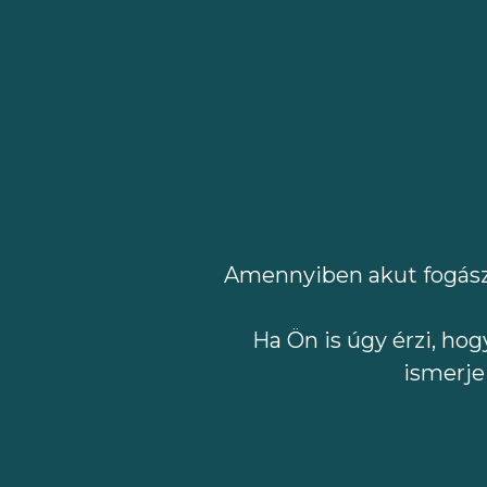
Amennyiben akut fogásza
Ha Ön is úgy érzi, ho
ismerje