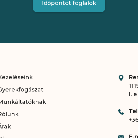
Időpontot foglalok
Kezeléseink
Re
111
Gyerekfogászat
I. 
Munkáltatóknak
Te
Rólunk
+36
Árak
E-m