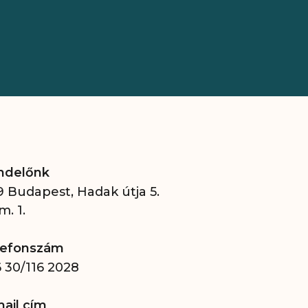
ndelőnk
9 Budapest, Hadak útja 5.
em. 1.
lefonszám
 30/116 2028
ail cím